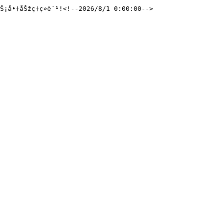
åŠ¡å•†åŠžç†ç»­è´¹!<!--2026/8/1 0:00:00-->